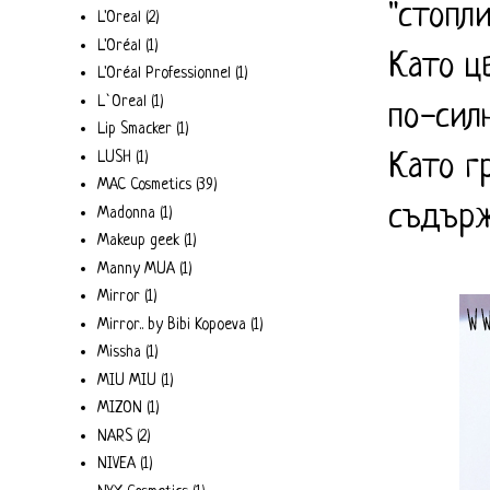
"стопл
L'Oreal
(2)
L'Oréal
(1)
Като ц
L'Oréal Professionnel
(1)
L`Oreal
(1)
по-сил
Lip Smacker
(1)
LUSH
(1)
Като г
MAC Cosmetics
(39)
съдърж
Madonna
(1)
Makeup geek
(1)
Manny MUA
(1)
Mirror
(1)
Mirror.. by Bibi Kopoeva
(1)
Missha
(1)
MIU MIU
(1)
MIZON
(1)
NARS
(2)
NIVEA
(1)