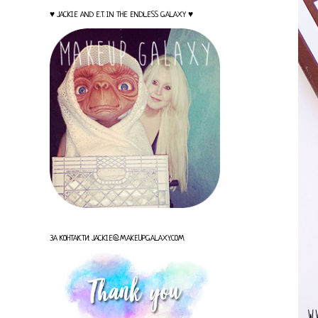
♥ JACKIE AND E.T. IN THE ENDLESS GALAXY ♥
ЗА КОНТАКТИ: JACKIE@MAKEUPGALAXY.COM