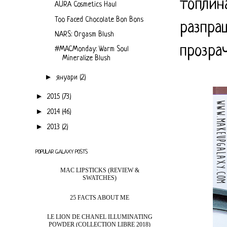
топлин
AURA Cosmetics Haul
Too Faced Chocolate Bon Bons
разпра
NARS: Orgasm Blush
прозра
#MACMonday: Warm Soul
Mineralize Blush
►
януари
(2)
►
2015
(73)
►
2014
(46)
►
2013
(2)
POPULAR GALAXY POSTS
MAC LIPSTICKS (REVIEW &
SWATCHES)
25 FACTS ABOUT ME
LE LION DE CHANEL ILLUMINATING
POWDER (COLLECTION LIBRE 2018)