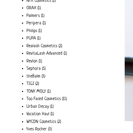
NYX Cosmetics
(1)
ORAX
(1)
Palmers
(1)
Peripera
(1)
Philips
(1)
PUPA
(1)
Realash Cosmetics
(2)
RevitaLash Advanced
(1)
Revlon
(1)
Sephora
(5)
theBalm
(3)
TIGI
(2)
TONY MOLY
(1)
Too Faced Cosmetics
(11)
Urban Decay
(1)
Vacation Haul
(1)
WYCON Cosmetics
(2)
Yves Rocher
(3)