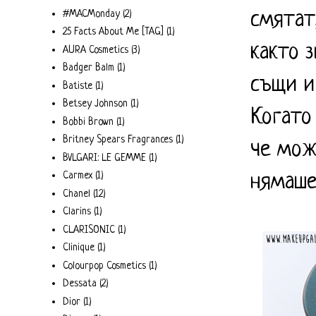
смятат
#MACMonday
(2)
25 Facts About Me [TAG]
(1)
както 
AURA Cosmetics
(3)
Badger Balm
(1)
същи и
Batiste
(1)
Betsey Johnson
(1)
Когато
Bobbi Brown
(1)
Britney Spears Fragrances
(1)
че мож
BVLGARI: LE GEMME
(1)
Carmex
(1)
нямаше
Chanel
(12)
Clarins
(1)
CLARISONIC
(1)
Clinique
(1)
Colourpop Cosmetics
(1)
Dessata
(2)
Dior
(1)