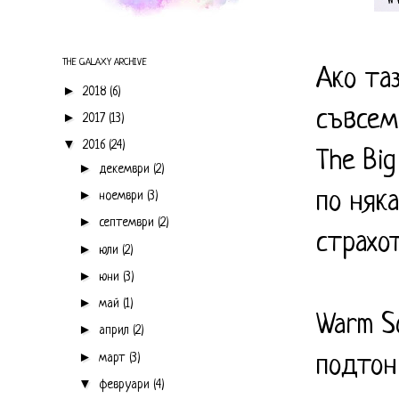
THE GALAXY ARCHIVE
Ако та
►
2018
(6)
съвсем
►
2017
(13)
▼
2016
(24)
The Big
►
декември
(2)
►
по няк
ноември
(3)
►
септември
(2)
страхо
►
юли
(2)
►
юни
(3)
►
май
(1)
Warm S
►
април
(2)
►
март
(3)
подтон
▼
февруари
(4)