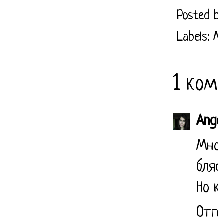
Posted 
Labels:
1 ком
Ang
Мно
бля
Но 
Отг