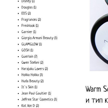
Disney
(1)
Douglas
(1)
EOS
(2)
Fragrances
(2)
Freshlook
(1)
Garnier
(1)
Giorgio Armani Beauty
(3)
GLAMGLOW
(1)
GOSH
(1)
Guerlain
(7)
Gwen Stefani
(2)
Harajuku Lovers
(2)
Holika Holika
(3)
Huda Beauty
(2)
It`s Skin
(1)
Warm S
Jean Paul Gaultier
(1)
и тип 
Jeffree Star Cosmetics
(3)
Kat Von D
(2)