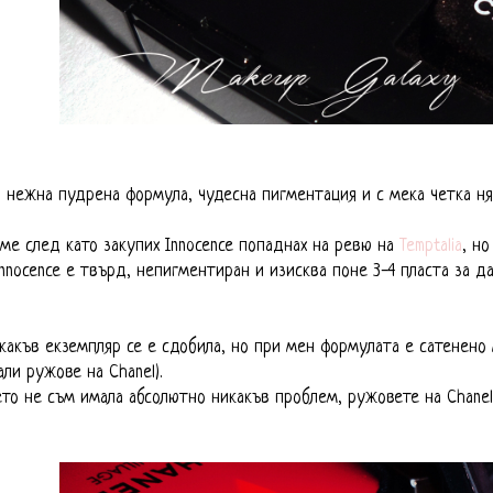
а нежна пудрена формула, чудесна пигментация и с мека четка н
ме след като закупих Innocence попаднах на ревю на
Temptalia
, но
nnocence е твърд, непигментиран и изисква поне 3-4 пласта за да
 какъв екземпляр се е сдобила, но при мен формулата е сатенено 
ли ружове на Chanel).
ето не съм имала абсолютно никакъв проблем, ружовете на Chanel