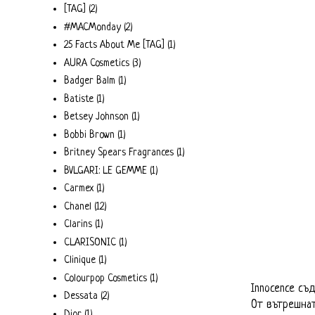
[TAG]
(2)
#MACMonday
(2)
25 Facts About Me [TAG]
(1)
AURA Cosmetics
(3)
Badger Balm
(1)
Batiste
(1)
Betsey Johnson
(1)
Bobbi Brown
(1)
Britney Spears Fragrances
(1)
BVLGARI: LE GEMME
(1)
Carmex
(1)
Chanel
(12)
Clarins
(1)
CLARISONIC
(1)
Clinique
(1)
Colourpop Cosmetics
(1)
Innocence съд
Dessata
(2)
От вътрешнат
Dior
(1)