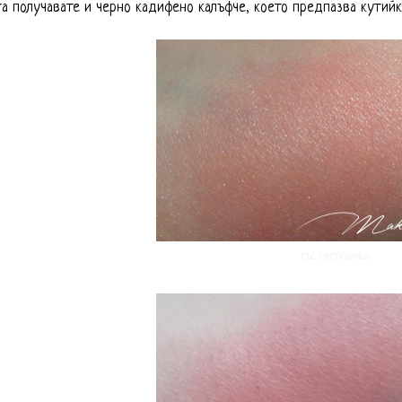
а получавате и черно кадифено калъфче, което предпазва кутийк
със светкавица