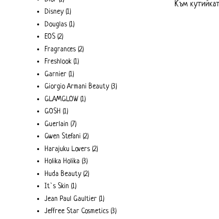
Към кутийкат
Disney
(1)
Douglas
(1)
EOS
(2)
Fragrances
(2)
Freshlook
(1)
Garnier
(1)
Giorgio Armani Beauty
(3)
GLAMGLOW
(1)
GOSH
(1)
Guerlain
(7)
Gwen Stefani
(2)
Harajuku Lovers
(2)
Holika Holika
(3)
Huda Beauty
(2)
It`s Skin
(1)
Jean Paul Gaultier
(1)
Jeffree Star Cosmetics
(3)