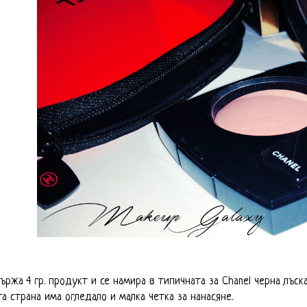
ържа 4 гр. продукт и се намира в типичната за Chanel черна лъска
а страна има огледало и малка четка за нанасяне.