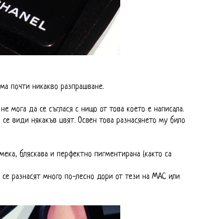
яма почти никакво разпрашване.
 не мога да се съглася с нищо от това което е написала.
 се види някакъв цвят. Освен това разнасянето му било
мека, бляскава и перфектно пигментирана (както са
 се разнасят много по-лесно дори от тези на МАС или