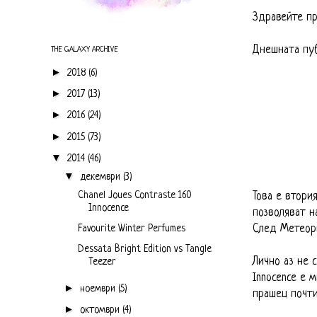
Здравейте пр
Днешната пуб
THE GALAXY ARCHIVE
►
2018
(6)
►
2017
(13)
►
2016
(24)
►
2015
(73)
▼
2014
(46)
▼
декември
(3)
Chanel Joues Contraste 160
Това е втори
Innocence
позволяват н
Favourite Winter Perfumes
След Метеори
Dessata Bright Edition vs Tangle
Лично аз не 
Teezer
Innocence е 
►
ноември
(5)
прашец почти
►
октомври
(4)