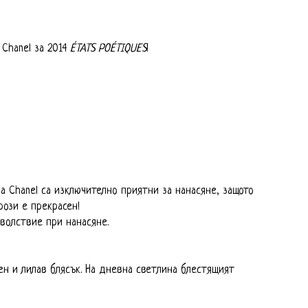
 Chanel за 2014
ÉTATS POÉTIQUES
!
а Chanel са изключително приятни за нанасяне, защото
ози е прекрасен!
волствие при нанасяне.
ен и лилав блясък. На дневна светлина блестящият