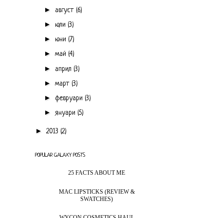
►
август
(6)
►
юли
(3)
►
юни
(7)
►
май
(4)
►
април
(3)
►
март
(3)
►
февруари
(3)
►
януари
(5)
►
2013
(2)
POPULAR GALAXY POSTS
25 FACTS ABOUT ME
MAC LIPSTICKS (REVIEW &
SWATCHES)
WYCON COSMETICS HAUL