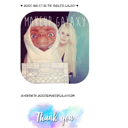
♥ JACKIE AND E.T. IN THE ENDLESS GALAXY ♥
ЗА КОНТАКТИ: JACKIE@MAKEUPGALAXY.COM