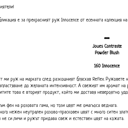
иятели!
ликация е за прекрасният руж Innocence от есенната колекция на
***
Joues Contraste
Powder Blush
160 Innocence
ят ми руж на марката след разкошният бляскав Reflex. Ружовете н
апластяване до желаната интензивност. А свежият им аромат на р
тите това е вторият продукт, който ми доставя невероятно удо
съм фен на розовата гама, но този цвят ме омагьоса веднага.
много нежен неутрален розово-прасковен цвят с много ситен злат
 не си личи и ружът придава свеж и естествен цвят на кожата.