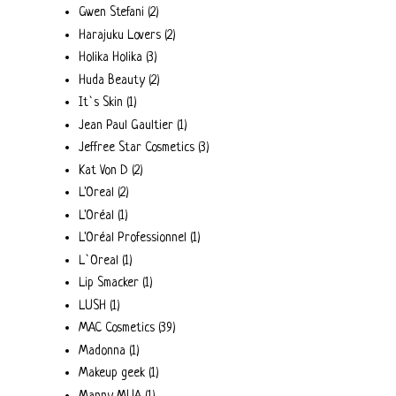
Gwen Stefani
(2)
Harajuku Lovers
(2)
Holika Holika
(3)
Huda Beauty
(2)
It`s Skin
(1)
Jean Paul Gaultier
(1)
Jeffree Star Cosmetics
(3)
Kat Von D
(2)
L'Oreal
(2)
L'Oréal
(1)
L'Oréal Professionnel
(1)
L`Oreal
(1)
Lip Smacker
(1)
LUSH
(1)
MAC Cosmetics
(39)
Madonna
(1)
Makeup geek
(1)
Manny MUA
(1)