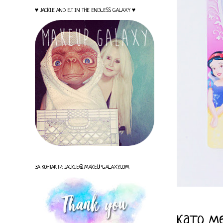
♥ JACKIE AND E.T. IN THE ENDLESS GALAXY ♥
ЗА КОНТАКТИ: JACKIE@MAKEUPGALAXY.COM
като м