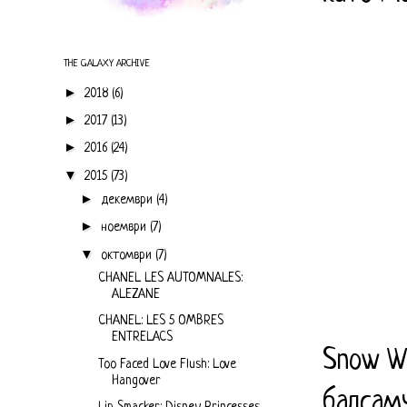
THE GALAXY ARCHIVE
►
2018
(6)
►
2017
(13)
►
2016
(24)
▼
2015
(73)
►
декември
(4)
►
ноември
(7)
▼
октомври
(7)
CHANEL LES AUTOMNALES:
ALEZANE
CHANEL: LES 5 OMBRES
ENTRELACS
Snow Wh
Too Faced Love Flush: Love
Hangover
балсам
Lip Smacker: Disney Princesses