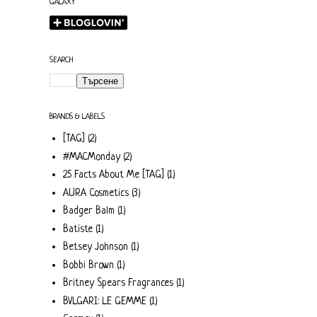
GALAXY
SEARCH
BRANDS & LABELS
[TAG]
(2)
#MACMonday
(2)
25 Facts About Me [TAG]
(1)
AURA Cosmetics
(3)
Badger Balm
(1)
Batiste
(1)
Betsey Johnson
(1)
Bobbi Brown
(1)
Britney Spears Fragrances
(1)
BVLGARI: LE GEMME
(1)