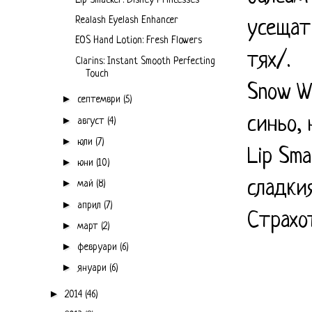
Realash Eyelash Enhancer
усещат
EOS Hand Lotion: Fresh Flowers
тях/.
Clarins: Instant Smooth Perfecting
Touch
Snow W
►
септември
(5)
синьо,
►
август
(4)
►
юли
(7)
Lip Sm
►
юни
(10)
►
сладки
май
(8)
►
април
(7)
Страхо
►
март
(2)
►
февруари
(6)
►
януари
(6)
►
2014
(46)